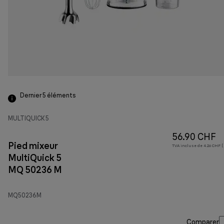
Dernier 5
éléments
MULTIQUICK 5
56.90 CHF
Pied mixeur
TVA incluse de 4.26 CHF ( 
MultiQuick 5
MQ 50236 M
MQ50236M
Comparer