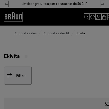
Skip
Livraison gratuite à partir d'un achat de 50 CHF
to
Content
Accessibility
Statement
Corporate sales
Corporate sales BE
Ekivita
Ekivita
Filtre