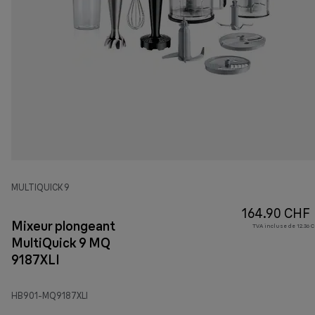
MULTIQUICK 9
164.90 CHF
Mixeur plongeant
TVA incluse de 12.36 C
MultiQuick 9 MQ
9187XLI
HB901-MQ9187XLI