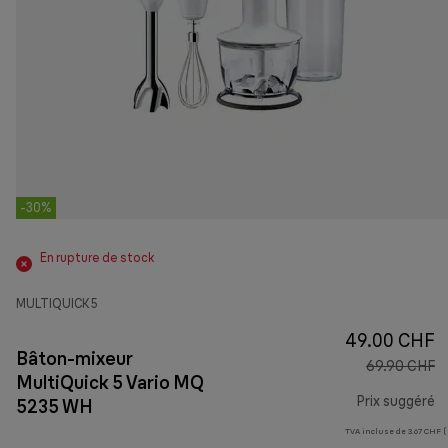
-30%
En rupture de stock
MULTIQUICK 5
49.00 CHF
Bâton-mixeur
69.90 CHF
MultiQuick 5 Vario MQ
Prix suggéré
5235 WH
TVA incluse de 3.67 CHF (
pr