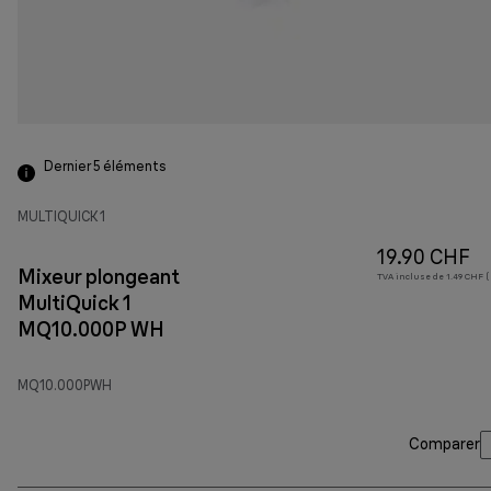
Dernier 5
éléments
MULTIQUICK 1
19.90 CHF
Mixeur plongeant
TVA incluse de 1.49 CHF ( 
MultiQuick 1
MQ10.000P WH
MQ10.000PWH
Comparer