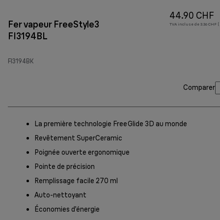
44.90 CHF
Fer vapeur FreeStyle3
TVA incluse de 3.36 CHF (
FI3194BL
FI3194BK
Comparer
La première technologie FreeGlide 3D au monde
Revêtement SuperCeramic
Poignée ouverte ergonomique
Pointe de précision
Remplissage facile 270 ml
Auto-nettoyant
Économies d’énergie