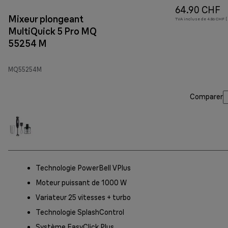
64.90 CHF
Mixeur plongeant
TVA incluse de 4.86 CHF ( 
MultiQuick 5 Pro MQ
55254 M
MQ55254M
Comparer
Technologie PowerBell VPlus
Moteur puissant de 1000 W
Variateur 25 vitesses + turbo
Technologie SplashControl
Système EasyClick Plus