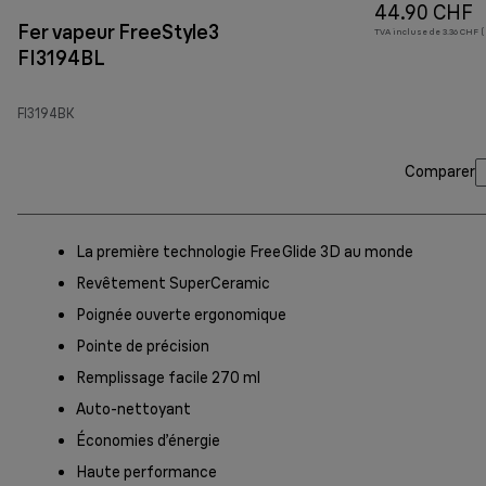
44.90 CHF
Fer vapeur FreeStyle3
TVA incluse de 3.36 CHF (
FI3194BL
FI3194BK
Comparer
La première technologie FreeGlide 3D au monde
Revêtement SuperCeramic
Poignée ouverte ergonomique
Pointe de précision
Remplissage facile 270 ml
Auto-nettoyant
Économies d’énergie
Haute performance