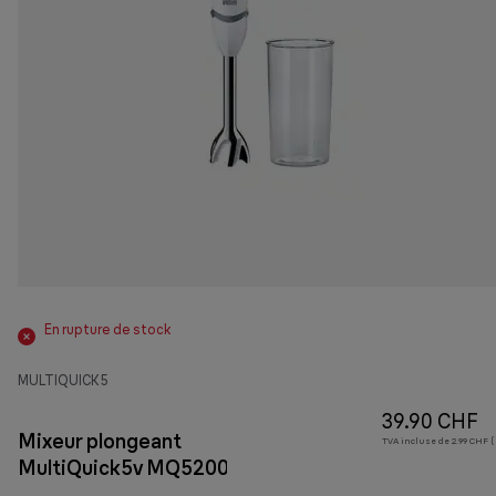
En rupture de stock
MULTIQUICK 5
39.90 CHF
Mixeur plongeant
TVA incluse de 2.99 CHF (
MultiQuick5v MQ5200WH