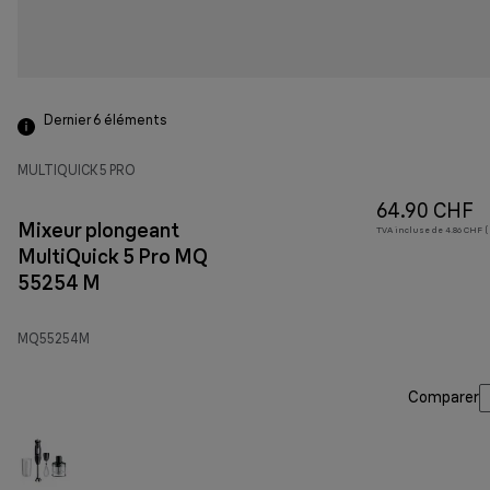
Dernier 6
éléments
MULTIQUICK 5 PRO
64.90 CHF
Mixeur plongeant
TVA incluse de 4.86 CHF ( 
MultiQuick 5 Pro MQ
55254 M
MQ55254M
Comparer