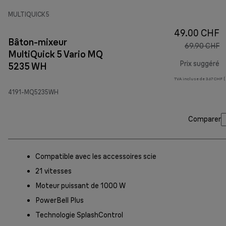
MULTIQUICK 5
49.00 CHF
Bâton-mixeur
69.90 CHF
MultiQuick 5 Vario MQ
Prix suggéré
5235 WH
TVA incluse de 3.67 CHF (
pr
4191-MQ5235WH
Comparer
Compatible avec les accessoires scie
21 vitesses
Moteur puissant de 1000 W
PowerBell Plus
Technologie SplashControl