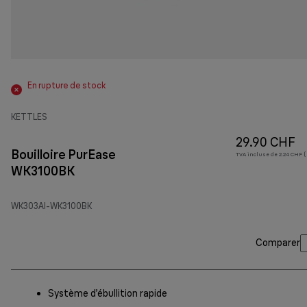
En rupture de stock
KETTLES
29.90 CHF
Bouilloire PurEase
TVA incluse de 2.24 CHF ( 
WK3100BK
WK303AI-WK3100BK
Comparer
Système d’ébullition rapide