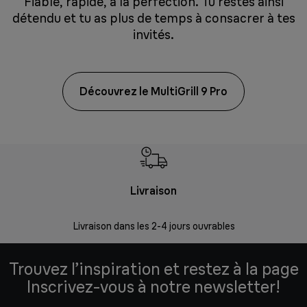
Fiable, rapide, à la perfection. Tu restes ainsi
détendu et tu as plus de temps à consacrer à tes
invités.
Découvrez le MultiGrill 9 Pro
Livraison
R
Livraison dans les 2-4 jours ouvrables
Da
Trouvez l’inspiration et restez à la page
Inscrivez-vous à notre newsletter!