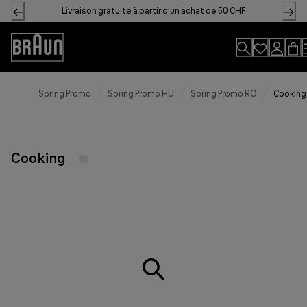
Skip
Livraison gratuite à partir d'un achat de 50 CHF
to
Content
Accessibility
Statement
Spring Promo
Spring Promo HU
Spring Promo RO
Cooking
Cooking