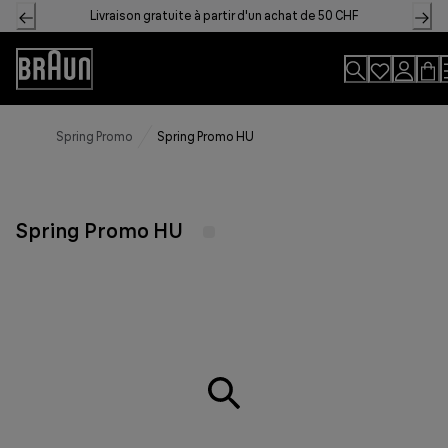
Skip
Livraison gratuite à partir d'un achat de 50 CHF
to
Content
Accessibility
Statement
Spring Promo
Spring Promo HU
Spring Promo HU