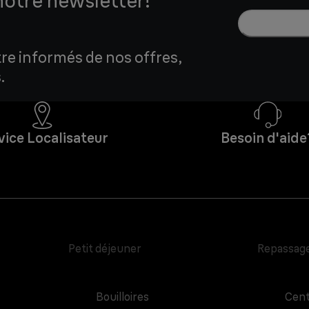
notre newsletter!
tre informés de nos offres,
.
vice Localisateur
Besoin d'aide
Petit déjeuner
Repassag
Bouilloires
Cent