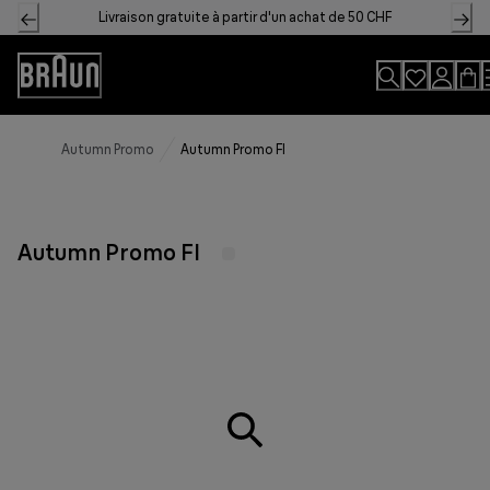
Skip
Livraison gratuite à partir d'un achat de 50 CHF
to
Content
Accessibility
Statement
Autumn Promo
Autumn Promo FI
Autumn Promo FI