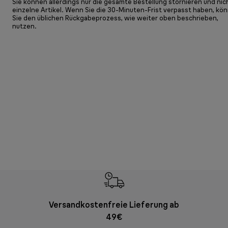
Sie können allerdings nur die gesamte Bestellung stornieren und nic
einzelne Artikel. Wenn Sie die 30-Minuten-Frist verpasst haben, kö
Sie den üblichen Rückgabeprozess, wie weiter oben beschrieben,
nutzen.
Versandkostenfreie Lieferung ab
Kostenl
49€