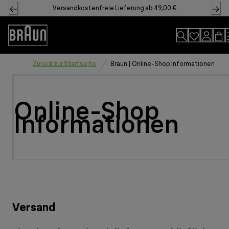
Skip
Versandkostenfreie Lieferung ab 49,00 €
to
Content
Accessibility
Statement
Zurück zur Startseite
Braun | Online-Shop Informationen
Online-Shop
Informationen
Versand