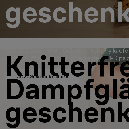
geschenk
Jetzt zugreifen: MultiGrill oder MultrFry kauf
Knitterfr
Wert: 34,99 € sichern und perfekte Grill-Dips 
Dampfglä
Jetzt Geschenk sichern
geschenk