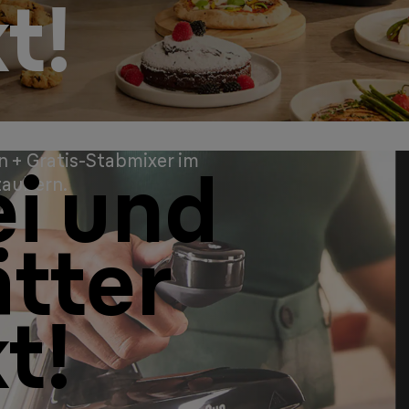
t!
en + Gratis-Stabmixer im
ei und
zaubern.
tter
t!