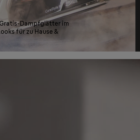
 Gratis-Dampfglätter im
Looks für zu Hause &