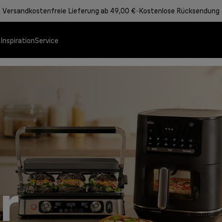
Versandkostenfreie Lieferung ab 49,00 €
Kostenlose Rücksendung
al für
e
Inspiration
Service
Angebote
Speisenzubereitung
r