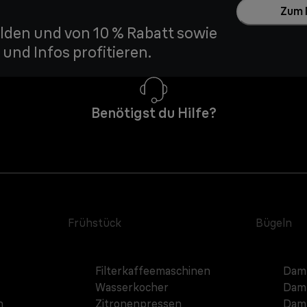
Zum 
den und von 10 % Rabatt sowie
und Infos profitieren.
Benötigst du Hilfe?
Frühstück
Bügeln
Filterkaffeemaschinen
Damp
Wasserkocher
Damp
n
Zitronenpressen
Damp