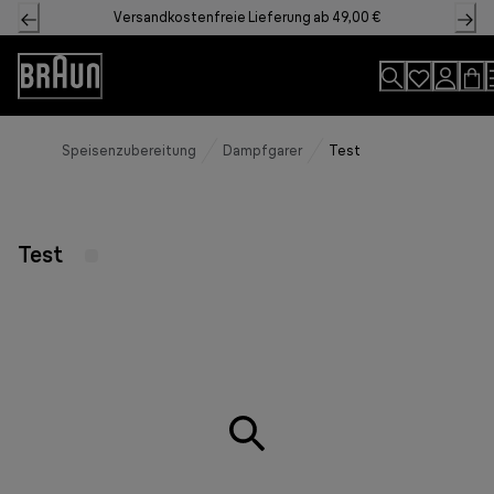
Skip
Versandkostenfreie Lieferung ab 49,00 €
to
Content
Accessibility
Statement
Speisenzubereitung
Dampfgarer
Test
Test