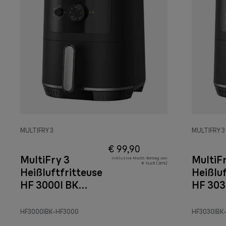
MULTIFRY 3
MULTIFRY 3
€ 99,90
MultiFry 3
MultiF
Inklusive MwSt.-Betrag von
€ 16,65 ( 20%)
Heißluftfritteuse
Heißluf
HF 3000I BK
HF 303
Schwarz
Schwa
HF3000IBK-HF3000
HF3030IBK