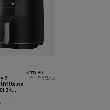
€ 119,90
ry 3
Inklusive MwSt.-Betrag von
€ 19,98 ( 20%)
tfritteuse
0I BK
rz
-HF3030