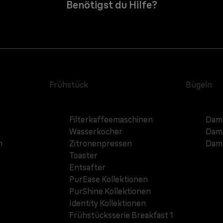
Benötigst du Hilfe?
Frühstück
Bügeln
Filterkaffeemaschinen
Damp
Wasserkocher
Damp
n
Zitronenpressen
Damp
Toaster
Entsafter
PurEase Kollektionen
PurShine Kollektionen
Identity Kollektionen
Frühstücksserie Breakfast 1