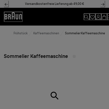
Skip
Versandkostenfreie Lieferung ab 49,00 €
to
Content
Accessibility
Statement
Frühstück
Kaffeemaschinen
Sommelier Kaffeemaschine
Sommelier Kaffeemaschine