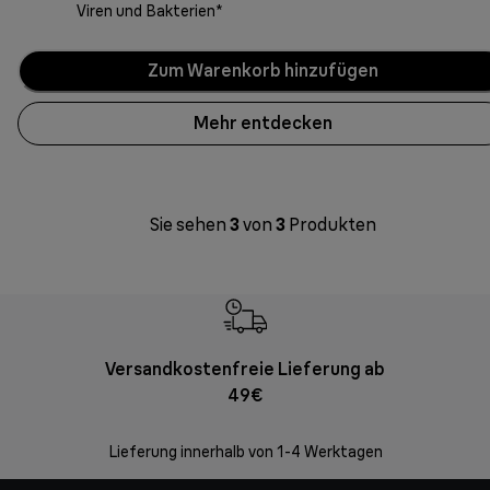
Viren und Bakterien*
Zum Warenkorb hinzufügen
Mehr entdecken
Sie sehen
3
von
3
Produkten
Versandkostenfreie Lieferung ab
Kostenl
49€
30 Ta
Lieferung innerhalb von 1-4 Werktagen