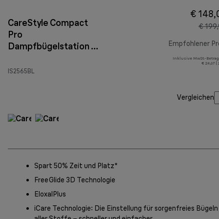
€ 148,
CareStyle Compact
€ 199
Pro
Empfohlener Pr
Dampfbügelstation IS
2565 Blau
Inklusive MwSt.-Betrag
€ 24,67 (
IS2565BL
Vergleichen
Spart 50% Zeit und Platz*
FreeGlide 3D Technologie
EloxalPlus
iCare Technologie: Die Einstellung für sorgenfreies Bügeln
aller Stoffe – schneller und einfacher.