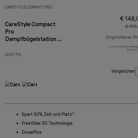
CARESTYLE COMPACT PRO
€ 148,
CareStyle Compact
€ 199
Pro
Empfohlener Pr
Dampfbügelstation IS
2577 Violett
Inklusive MwSt.-Betrag
€ 24,67 (
IS2577VI
Vergleichen
Spart 50% Zeit und Platz*
FreeGlide 3D Technologie
EloxalPlus