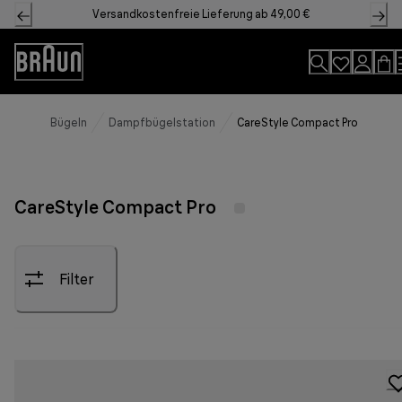
Skip
Versandkostenfreie Lieferung ab 49,00 €
to
Content
Accessibility
Statement
Bügeln
Dampfbügelstation
CareStyle Compact Pro
CareStyle Compact Pro
Filter