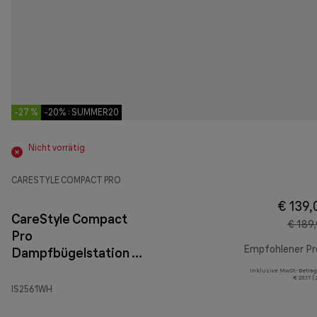
-27 %
-20% : SUMMER20
Nicht vorrätig
CARESTYLE COMPACT PRO
€ 139,
CareStyle Compact
€ 189
Pro
Empfohlener Pr
Dampfbügelstation IS
2561 Weiß/Orange
Inklusive MwSt.-Betrag
€ 23,17 (
IS2561WH