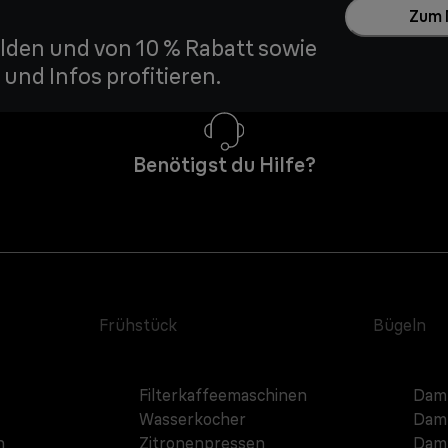
Zum 
den und von 10 % Rabatt sowie
und Infos profitieren.
Benötigst du Hilfe?
Frühstück
Bügeln
Filterkaffeemaschinen
Damp
Wasserkocher
Damp
n
Zitronenpressen
Damp