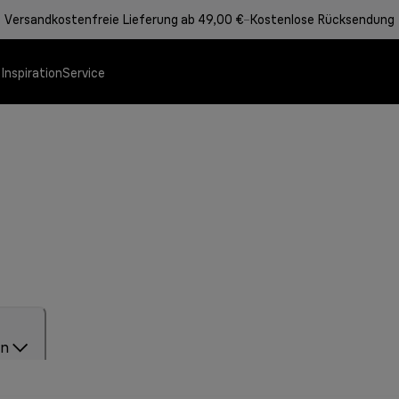
Versandkostenfreie Lieferung ab 49,00 €
Kostenlose Rücksendung
e
Inspiration
Service
Angebote
Speisenzubereitung
en