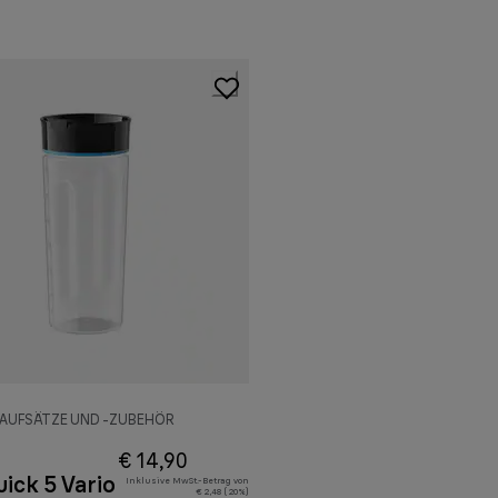
AUFSÄTZE UND -ZUBEHÖR
€ 14,90
ick 5 Vario
Inklusive MwSt.-Betrag von
€ 2,48 ( 20%)