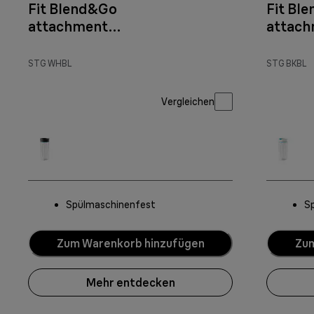
Fit Blend&Go
Fit Bl
attachment
attach
White
STG WHBL
STG BKBL
Vergleichen
Spülmaschinenfest
S
Zum Warenkorb hinzufügen
Zum
Mehr entdecken