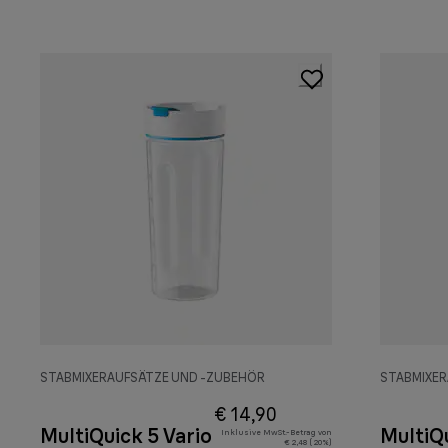
STABMIXERAUFSÄTZE UND -ZUBEHÖR
STABMIXER
€ 14,90
MultiQuick 5 Vario
MultiQu
Inklusive MwSt.-Betrag von
€ 2,48 ( 20%)