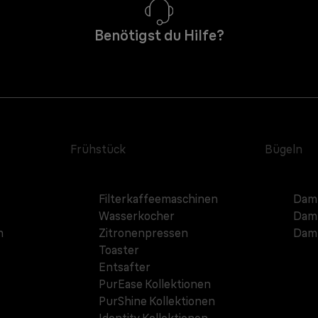
Benötigst du Hilfe?
Frühstück
Bügeln
Filterkaffeemaschinen
Damp
Wasserkocher
Damp
n
Zitronenpressen
Damp
Toaster
Entsafter
PurEase Kollektionen
PurShine Kollektionen