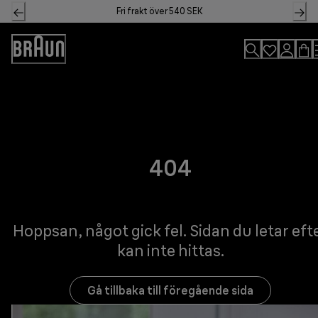
Skip
Fri frakt över 540 SEK
to
Content
Accessibility
Statement
404
Hoppsan, något gick fel. Sidan du letar eft
kan inte hittas.
Gå tillbaka till föregående sida