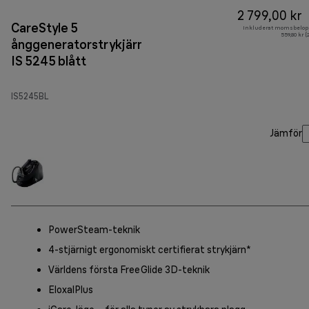
2 799,00 kr
CareStyle 5
Inkluderat momsbelop
559,80 kr 
ånggeneratorstrykjärn
IS 5245 blått
IS5245BL
Jämför
PowerSteam-teknik
4-stjärnigt ergonomiskt certifierat strykjärn*
Världens första FreeGlide 3D-teknik
EloxalPlus