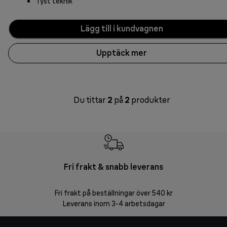
Tyst teknik
Lägg till i kundvagnen
Upptäck mer
Du tittar
2
på
2
produkter
Fri frakt & snabb leverans
F
Fri frakt på beställningar över 540 kr
30 d
Leverans inom 3-4 arbetsdagar