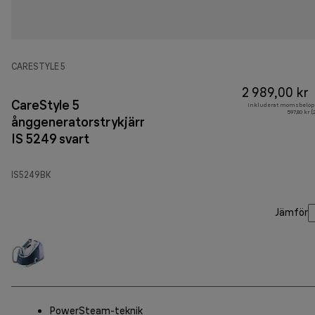
CARESTYLE 5
2 989,00 kr
CareStyle 5
Inkluderat momsbelop
597,80 kr 
ånggeneratorstrykjärn
IS 5249 svart
IS5249BK
Jämför
PowerSteam-teknik