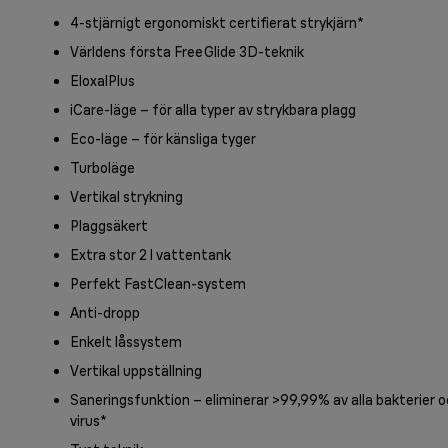
4-stjärnigt ergonomiskt certifierat strykjärn*
Världens första FreeGlide 3D-teknik
EloxalPlus
iCare-läge – för alla typer av strykbara plagg
Eco-läge – för känsliga tyger
Turboläge
Vertikal strykning
Plaggsäkert
Extra stor 2 l vattentank
Perfekt FastClean-system
Anti-dropp
Enkelt låssystem
Vertikal uppställning
Saneringsfunktion – eliminerar >99,99% av alla bakterier 
virus*