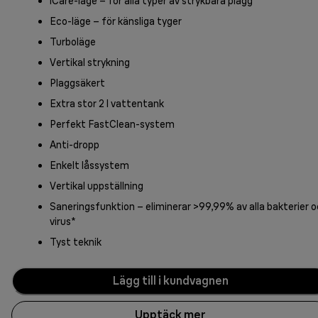
iCare-läge – för alla typer av strykbara plagg
Eco-läge – för känsliga tyger
Turboläge
Vertikal strykning
Plaggsäkert
Extra stor 2 l vattentank
Perfekt FastClean-system
Anti-dropp
Enkelt låssystem
Vertikal uppställning
Saneringsfunktion – eliminerar >99,99% av alla bakterier 
virus*
Tyst teknik
Lägg till i kundvagnen
Upptäck mer