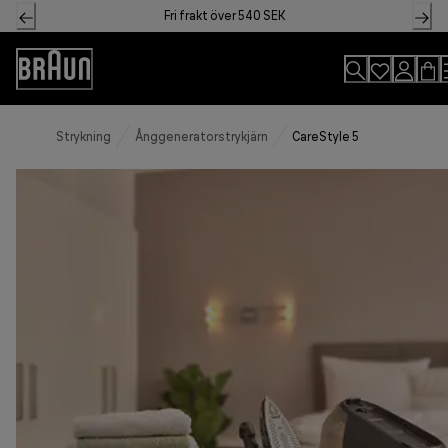
Skip
Fri frakt över 540 SEK
to
Content
Accessibility
Statement
Strykning
Ånggeneratorstrykjärn
CareStyle 5