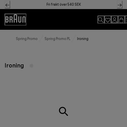
Skip
Fri frakt över 540 SEK
to
Content
Accessibility
Statement
Spring Promo
Spring Promo PL
Ironing
Ironing