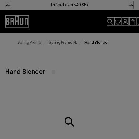
Skip
Fri frakt över 540 SEK
to
Content
Accessibility
Statement
Spring Promo
Spring Promo PL
Hand Blender
Hand Blender