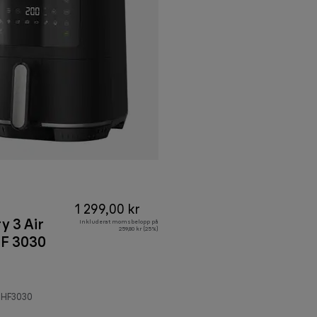
1 299,00 kr
y 3 Air
Inkluderat momsbelopp på
259,80 kr (25%)
HF 3030
-HF3030