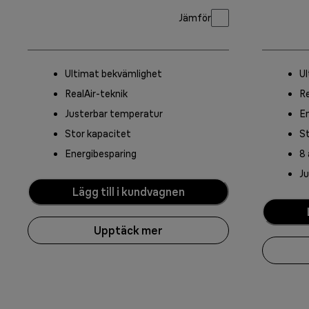
Jämför
Ultimat bekvämlighet
U
RealAir-teknik
Re
Justerbar temperatur
En
Stor kapacitet
St
Energibesparing
8
J
Lägg till i kundvagnen
Upptäck mer