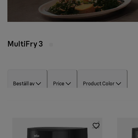
MultiFry 3
Beställ av
Price
Product Color