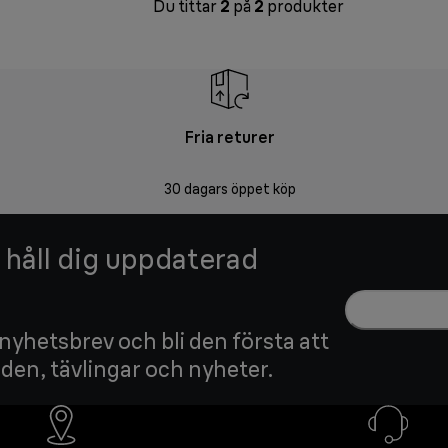
Du tittar
2
på
2
produkter
Fria returer
30 dagars öppet köp
h håll dig uppdaterad
 nyhetsbrev och bli den första att
nden, tävlingar och nyheter.