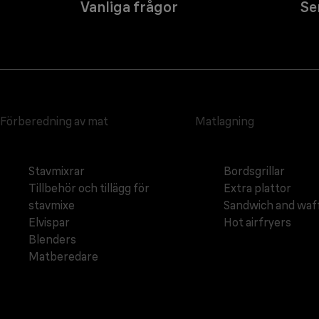
Vanliga frågor
Se
Förberedning av mat
Matlagning
Stavmixrar
Bordsgrillar
Tillbehör och tillägg för
Extra plattor
stavmixe
Sandwich and waf
Elvispar
Hot airfryers
Blenders
Matberedare