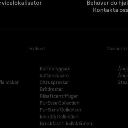
rvicelokalisator
Behöver du hjä
Kontakta os
Frukost
Garment 
Kaffebryggare
Ångg
Vattenkokare
Ångs
fle maker
Citruspressar
Ste
Brödrostar
Råsaftcentrifuger
PurEase Collection
PurShine Collection
Identity Collection
Breakfast 1-kollektionen