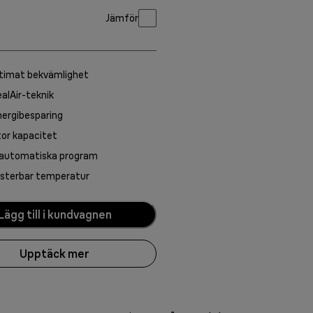
Jämför
ltimat bekvämlighet
alAir-teknik
ergibesparing
or kapacitet
 automatiska program
usterbar temperatur
Lägg till i kundvagnen
Upptäck mer