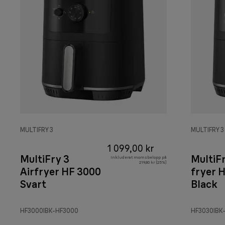
MULTIFRY 3
MULTIFRY 3
1 099,00 kr
MultiFry 3
MultiFr
Inkluderat momsbelopp på
219,80 kr (25%)
Airfryer HF 3000
fryer 
Svart
Black
HF3000IBK-HF3000
HF3030IBK