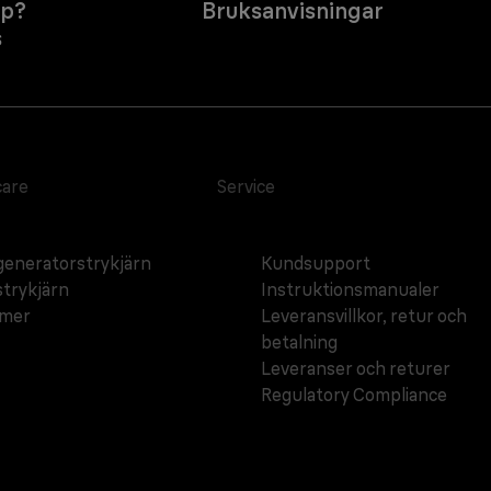
lp?
Bruksanvisningar
s
care
Service
eneratorstrykjärn
Kundsupport
trykjärn
Instruktionsmanualer
amer
Leveransvillkor, retur och
betalning
Leveranser och returer
Regulatory Compliance