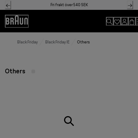
Skip
Fri frakt över 540 SEK
to
Content
Accessibility
Statement
Black Friday
Black Friday IE
Others
Others