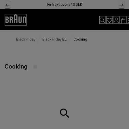
Skip
Fri frakt över 540 SEK
to
Content
Accessibility
Statement
Black Friday
Black Friday BE
Cooking
Cooking