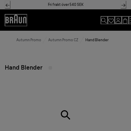
Skip
Fri frakt över 540 SEK
to
Content
Accessibility
Statement
Autumn Promo
Autumn Promo CZ
Hand Blender
Hand Blender