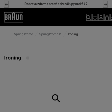
Skip
Doprava zdarma pre všetky nákupy nad €49
to
Content
Accessibility
Statement
Spring Promo
Spring Promo PL
Ironing
Ironing