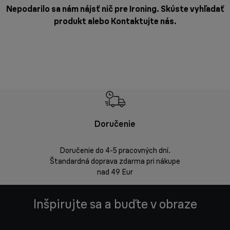
Nepodarilo sa nám nájsť nič pre Ironing. Skúste vyhľadať
produkt alebo
Kontaktujte nás
.
Doručenie
Vrá
Doručenie do 4-5 pracovných dní.
Bezproblémov
Štandardná doprava zdarma pri nákupe
nad 49 Eur
Inšpirujte sa a buďte v obraze