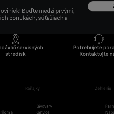
noviniek! Buďte medzi prvými,
šich ponukách, súťažiach a
adávač servisných
Potrebujete pora
stredísk
Kontaktujte n
Raňajky
Žehlenie
Kávovary
Parn
rilom a
Kanvice
Napa