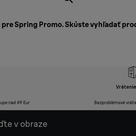
č pre Spring Promo. Skúste vyhľadať pr
Vrátenie
kupe nad 49 Eur
Bezproblémové vráten
uďte v obraze