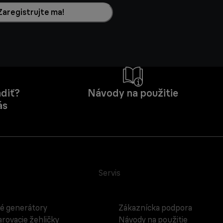
Zaregistrujte ma!
diť?
Návody na použitie
ás
Servis
é generátory
Zákaznícka podpora
rovacie žehličky
Návody na použitie