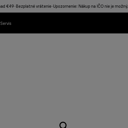
nad €49
Bezplatné vrátenie
Upozornenie: Nákup na IČO nie je možný,
a
Servis
 Braun
rodukty Braun