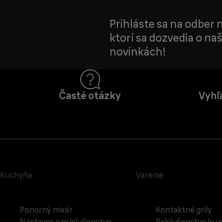
Prihláste sa na odber 
ktorí sa dozvedia o na
novinkách!
Časté otázky
Vyhľ
Kuchyňa
Varenie
Ponorný mixér
Kontaktné grily
Nástavce a príslušenstvo
Príslušenstvo ku g