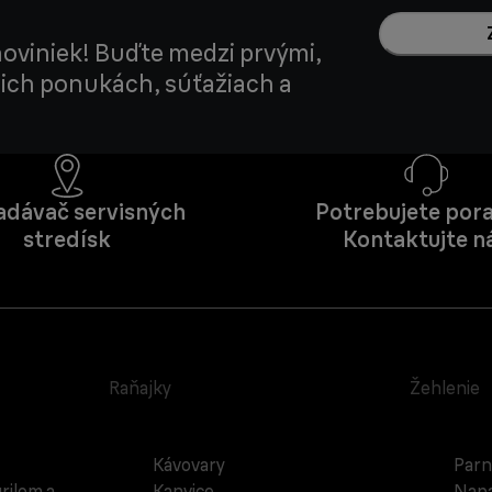
noviniek! Buďte medzi prvými,
šich ponukách, súťažiach a
adávač servisných
Potrebujete pora
stredísk
Kontaktujte n
Raňajky
Žehlenie
Kávovary
Parn
rilom a
Kanvice
Napa