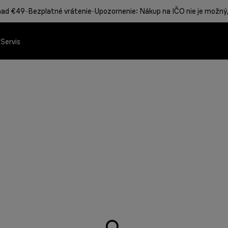
nad €49
Bezplatné vrátenie
Upozornenie: Nákup na IČO nie je možný,
a
Servis
 Braun
rodukty Braun