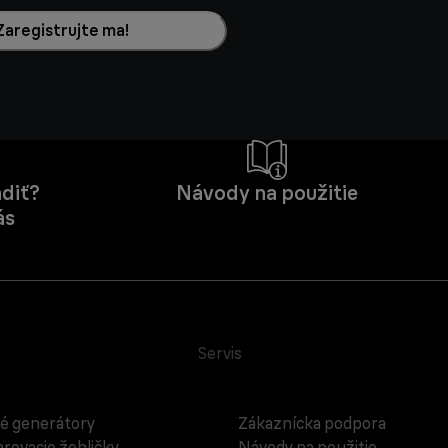
Zaregistrujte ma!
diť?
Návody na použitie
ás
Servis
é generátory
Zákaznícka podpora
rovacie žehličky
Návody na použitie