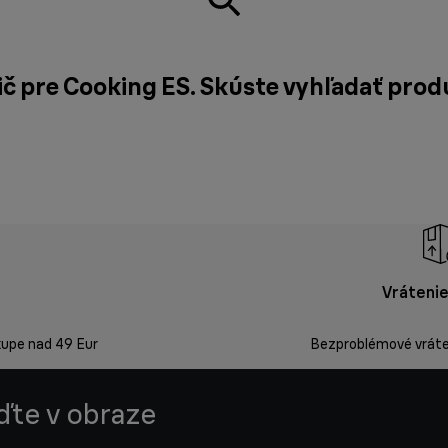
ič pre Cooking ES. Skúste vyhľadať prod
Vrátenie
kupe nad 49 Eur
Bezproblémové vráten
uďte v obraze