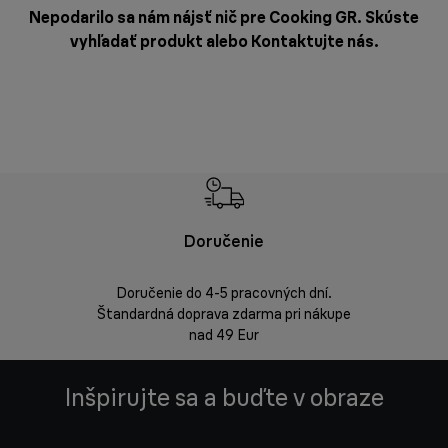
Nepodarilo sa nám nájsť nič pre Cooking GR. Skúste
vyhľadať produkt alebo
Kontaktujte nás
.
Doručenie
Vrá
Doručenie do 4-5 pracovných dní.
Bezproblémov
Štandardná doprava zdarma pri nákupe
nad 49 Eur
Inšpirujte sa a buďte v obraze