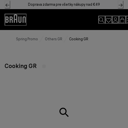
Skip
Doprava zdarma pre všetky nákupy nad €49
to
Content
Accessibility
Statement
Spring Promo
Others GR
Cooking GR
Cooking GR