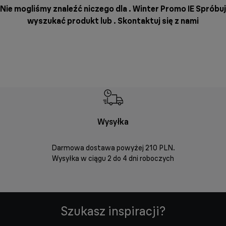
Nie mogliśmy znaleźć niczego dla . Winter Promo IE Spróbuj
wyszukać produkt lub .
Skontaktuj się z nami
Wysyłka
Bez
Darmowa dostawa powyżej 210 PLN.
Możesz bezp
Wysyłka w ciągu 2 do 4 dni roboczych
zakupio
internetowym
Szukasz inspiracji?