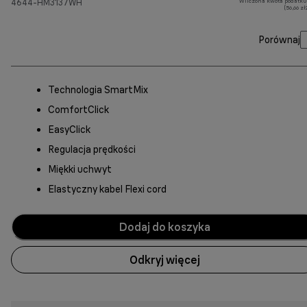
4644-HM3137WH
Wliczona kwota podatku
(56,66 z
Porównaj
Technologia SmartMix
ComfortClick
EasyClick
Regulacja prędkości
Miękki uchwyt
Elastyczny kabel Flexi cord
Dodaj do koszyka
Odkryj więcej