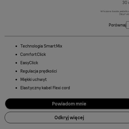
30 
Wliczona kwota podatku
(50,67 z
Porównaj
Technologia SmartMix
ComfortClick
EasyClick
Regulacja prędkości
Miękki uchwyt
Elastyczny kabel Flexi cord
Powiadom mnie
Odkryj więcej