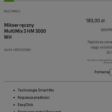
MULTIMIX 3
183,00 zł
Mikser ręczny
223,90
MultiMix 3 HM 3000
WH
Najniższa cen
ciągu ostatn
4644-HM3000WH
30 
Wliczona kwota podatku
(34,22 z
Porównaj
Technologia SmartMix
Regulacja prędkości
EasyClick