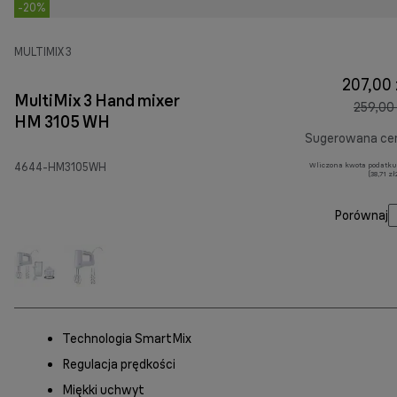
-20%
MULTIMIX 3
207,00 
MultiMix 3 Hand mixer
259,00 
HM 3105 WH
Sugerowana ce
4644-HM3105WH
Wliczona kwota podatku
(38,71 z
Porównaj
Technologia SmartMix
Regulacja prędkości
Miękki uchwyt