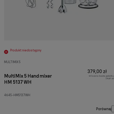
Produkt niedostępny
MULTIMIX 5
379,00 zł
MultiMix 5 Hand mixer
Wliczona kwota podatku
(70,87 z
HM 5137 WH
4645-HM5137WH
Porównaj