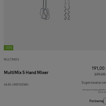
-20%
MULTIMIX 5
191,00 
MultiMix 5 Hand Mixer
239,00 
Sugerowana ce
4645-HM5100WH
Wliczona kwota podatku
(35,72 z
Porównaj