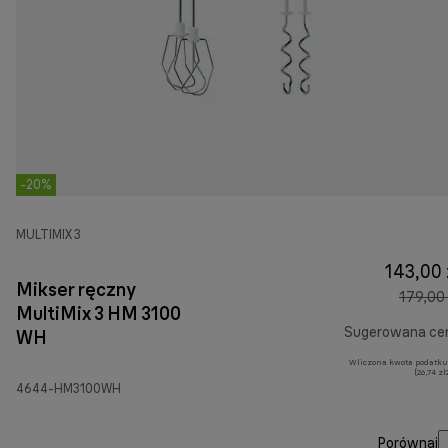
-20%
MULTIMIX 3
143,00 
Mikser ręczny
179,00 
MultiMix 3 HM 3100
Sugerowana ce
WH
Wliczona kwota podatku
(26,74 z
4644-HM3100WH
Porównaj