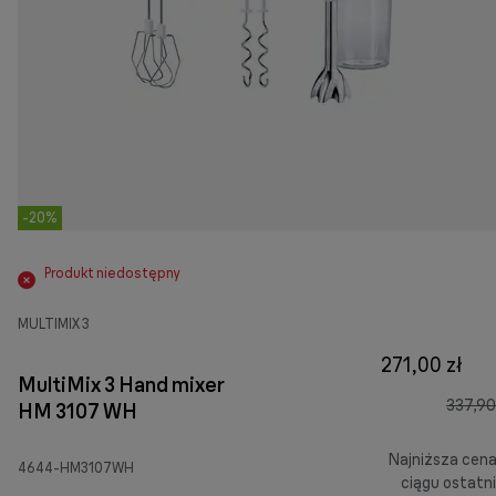
-20%
Produkt niedostępny
MULTIMIX 3
271,00 zł
MultiMix 3 Hand mixer
337,90
HM 3107 WH
Najniższa cen
4644-HM3107WH
ciągu ostatn