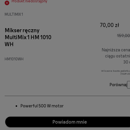
Produkt niedostępny
MULTIMIX 1
70,00 zł
Mikser ręczny
159,00
MultiMix 1 HM 1010
WH
Najniższa cen
ciągu ostatn
HM1010WH
30 
Wliczona kwota podatku
(13,09 z
Porównaj
Powerful 500 W motor
Powiadom mnie