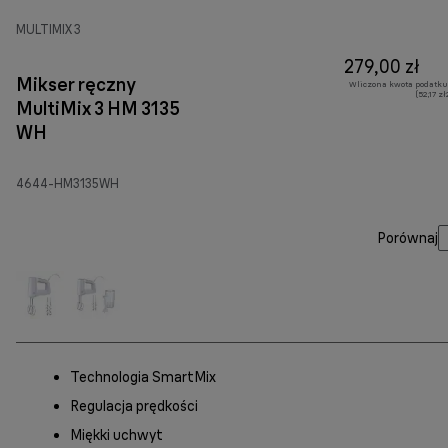
MULTIMIX 3
279,00 zł
Mikser ręczny
Wliczona kwota podatku
(52,17 z
MultiMix 3 HM 3135
WH
4644-HM3135WH
Porównaj
Technologia SmartMix
Regulacja prędkości
Miękki uchwyt