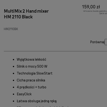
159,00 zł
MultiMix 2 Hand mixer
Wliczona kwota podatku
(29,73 z
HM 2110 Black
HM2110BK
Porównaj
Wyjątkowa lekkość
Silnik o mocy 500 W
Technologia SlowStart
Cicha praca silnika
4 prędkości + turbo
EasyClick
Łatwa obsługa jedną ręką