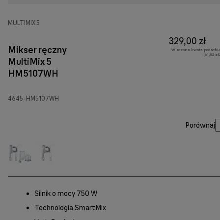
MULTIMIX 5
329,00 zł
Mikser ręczny
Wliczona kwota podatku
(61,52 z
MultiMix 5
HM5107WH
4645-HM5107WH
Porównaj
Silnik o mocy 750 W
Technologia SmartMix