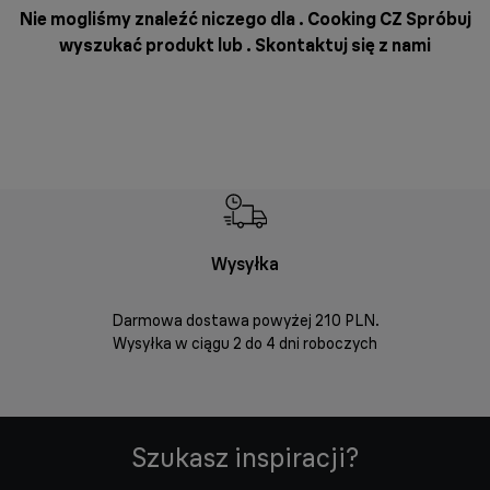
Nie mogliśmy znaleźć niczego dla . Cooking CZ Spróbuj
wyszukać produkt lub .
Skontaktuj się z nami
Wysyłka
Bez
Darmowa dostawa powyżej 210 PLN.
Możesz bezp
Wysyłka w ciągu 2 do 4 dni roboczych
zakupio
internetowym
Szukasz inspiracji?