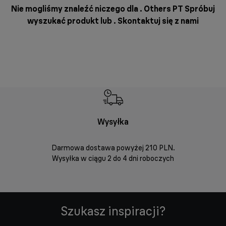
Nie mogliśmy znaleźć niczego dla . Others PT Spróbuj
wyszukać produkt lub .
Skontaktuj się z nami
Wysyłka
Bez
Darmowa dostawa powyżej 210 PLN.
Możesz bezp
Wysyłka w ciągu 2 do 4 dni roboczych
zakupio
internetowym
Szukasz inspiracji?