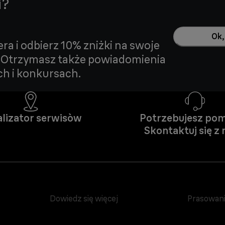
i?
Ok,
era i odbierz 10% zniżki na swoje
 Otrzymasz także powiadomienia
h i konkursach.
lizator serwisòw
Potrzebujesz po
Skontaktuj się z
Dowiedz się więcej
Prasowan