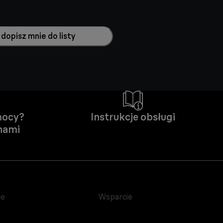
 dopisz mnie do listy
mocy?
Instrukcje obsługi
 nami
ie
Wsparcie