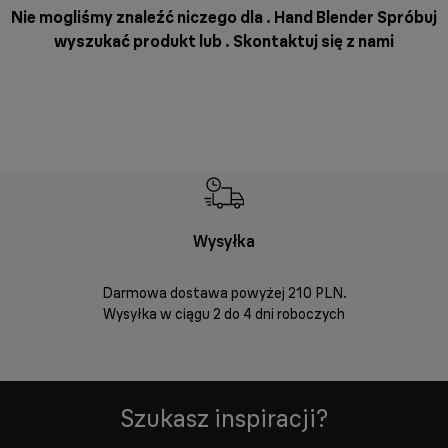
Nie mogliśmy znaleźć niczego dla . Hand Blender Spróbuj
wyszukać produkt lub .
Skontaktuj się z nami
Wysyłka
Bez
Darmowa dostawa powyżej 210 PLN.
Możesz bezp
Wysyłka w ciągu 2 do 4 dni roboczych
zakupio
internetowym
Szukasz inspiracji?