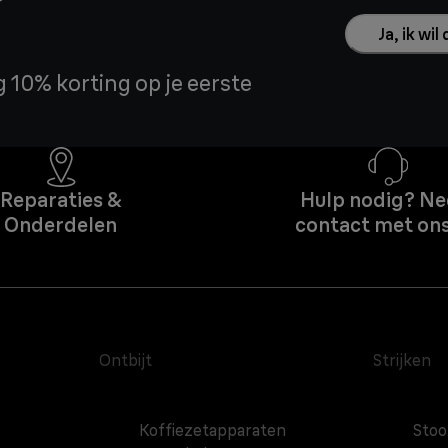
?
Ja, ik wi
 10% korting op je eerste
Reparaties &
Hulp nodig? N
Onderdelen
contact met on
Ontbijt
Strijken
Koffiezetapparaten
Stoo