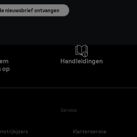
l de nieuwsbrief ontvangen
eem
Handleidingen
s op
Service
mstrijkijzers
Klantenservice