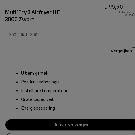
€ 99,90
MultiFry 3 Airfryer HF
Inclusief btw-bedrag
€ 17,34 
3000 Zwart
HF3000IBK-HF3000
Vergelijken
Ultiem gemak
RealAir-technologie
Instelbare temperatuur
Grote capaciteit
Energiebesparing
In winkelwagen