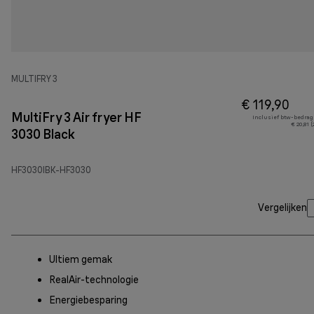
MULTIFRY 3
€ 119,90
MultiFry 3 Air fryer HF
Inclusief btw-bedrag
€ 20,81 
3030 Black
HF3030IBK-HF3030
Vergelijken
Ultiem gemak
RealAir-technologie
Energiebesparing