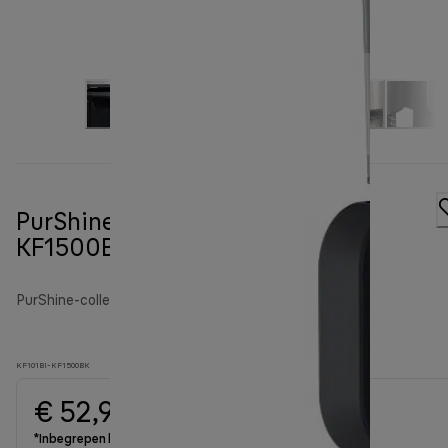
PurShine koffiezetapparaat
KF1500BK
PurShine-collectie koffiezetapparaten
KF101BI-KF1500BK
€ 52,90
*Inbegrepen btw