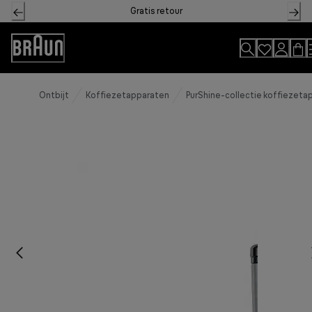
Skip
Gratis retour
to
Content
Toegankelijkheidsverklaring
Ontbijt
Koffiezetapparaten
PurShine-collectie koffiezeta