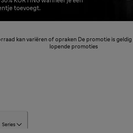
of 30% KORTING wanneer je een
entje toevoegt.
 voorraad kan variëren of opraken De promotie is geld
lopende promoties
Series