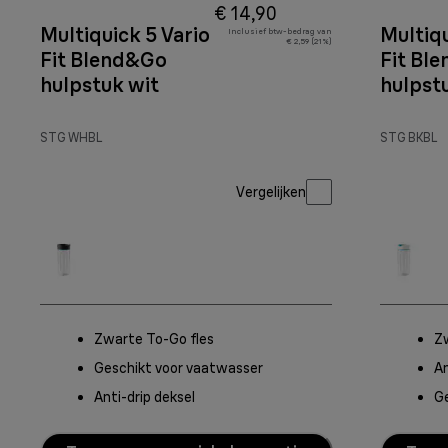
€ 14,90
Multiquick 5 Vario
Multiqu
Inclusief btw-bedrag van
€ 2,59 (21%)
Fit Blend&Go
Fit Bl
hulpstuk wit
hulpst
STG WHBL
STG BKBL
Vergelijken
Zwarte To-Go fles
Z
Geschikt voor vaatwasser
An
Anti-drip deksel
G