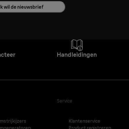
 ik wil de nieuwsbrief
acteer
Handleidingen
Service
mstrijkijzers
Klantenservice
omgeneratoren
Product registreren