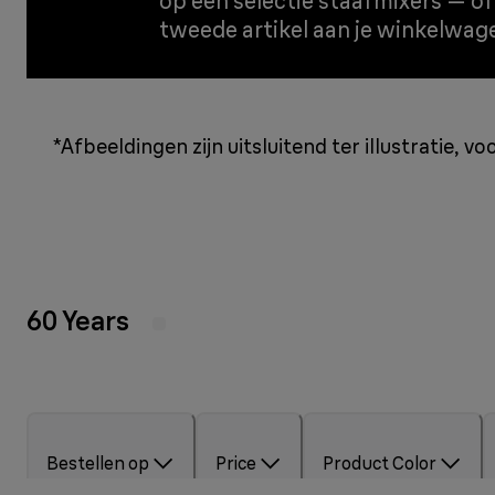
op een selectie staafmixers — 
tweede artikel aan je winkelwag
*Afbeeldingen zijn uitsluitend ter illustratie,
60 Years
Bestellen op
Price
Product Color