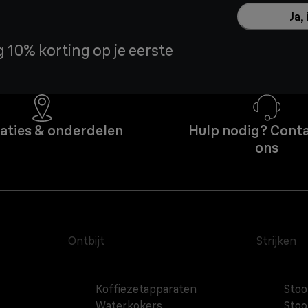
Ja,
 10% korting op je eerste
aties & onderdelen
Hulp nodig? Cont
ons
Ontbijt
Strijken
Koffiezetapparaten
Stoo
Waterkokers
Sto