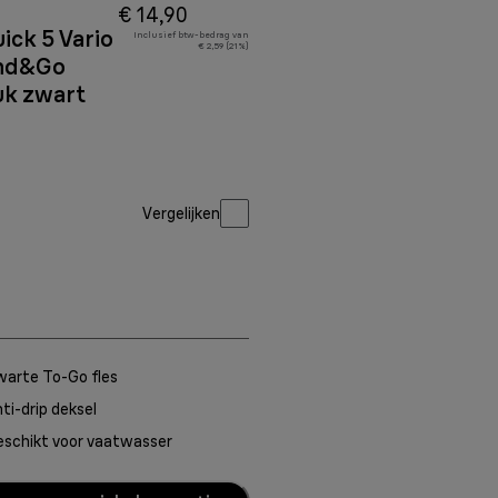
€ 14,90
ick 5 Vario
Inclusief btw-bedrag van
€ 2,59 (21%)
end&Go
uk zwart
Vergelijken
warte To-Go fles
ti-drip deksel
eschikt voor vaatwasser