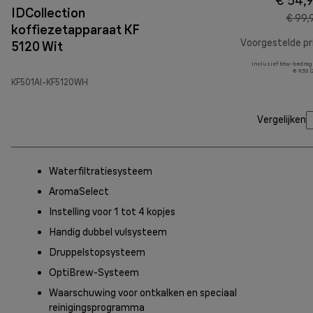
€ 54,
IDCollection
€ 99,
koffiezetapparaat KF
Voorgestelde pri
5120 Wit
Inclusief btw-bedrag
€ 9,53 
KF501AI-KF5120WH
Vergelijken
Waterfiltratiesysteem
AromaSelect
Instelling voor 1 tot 4 kopjes
Handig dubbel vulsysteem
Druppelstopsysteem
OptiBrew-Systeem
Waarschuwing voor ontkalken en speciaal
reinigingsprogramma