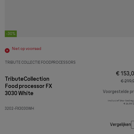
-30%
Niet op voorraad
TRIBUTE COLLECTIE FOODPROCESSORS
€ 153,
TributeCollection
€ 219,
Food processor FX
Voorgestelde pri
3030 White
Inclusief btw-bedrag
€ 26,55 
3202-FX3030WH
Vergelijken