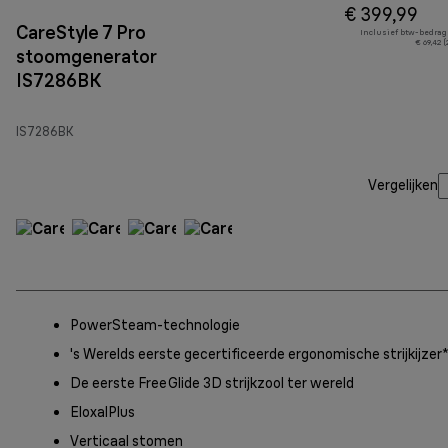
€ 399,99
CareStyle 7 Pro
Inclusief btw-bedrag
€ 69,42 
stoomgenerator
IS7286BK
IS7286BK
Vergelijken
PowerSteam-technologie
's Werelds eerste gecertificeerde ergonomische strijkijzer
De eerste FreeGlide 3D strijkzool ter wereld
EloxalPlus
Verticaal stomen