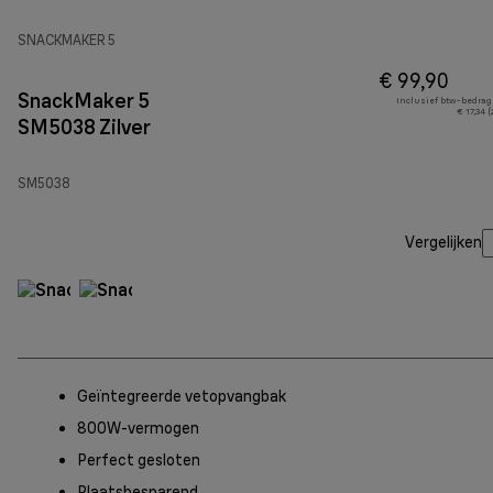
SNACKMAKER 5
€ 99,90
SnackMaker 5
Inclusief btw-bedrag
€ 17,34 
SM5038 Zilver
SM5038
Vergelijken
Geïntegreerde vetopvangbak
800W-vermogen
Perfect gesloten
Plaatsbesparend