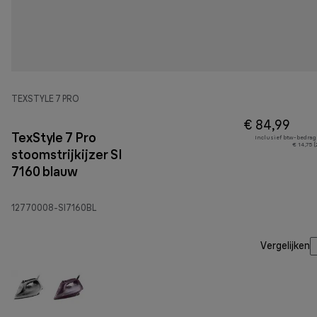
TEXSTYLE 7 PRO
€ 84,99
TexStyle 7 Pro
Inclusief btw-bedrag
€ 14,75 
stoomstrijkijzer SI
7160 blauw
12770008-SI7160BL
Vergelijken