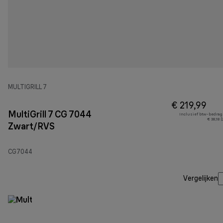
MULTIGRILL 7
€ 219,99
MultiGrill 7 CG 7044
Inclusief btw-bedrag
€ 38,18 
Zwart/RVS
CG7044
Vergelijken