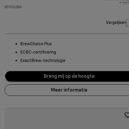
€ 13,36 
KF9050BK
Vergelijken
BrewChoice Plus
ECBC-certificering
ExactBrew-technologie
Breng mij op de hoogte
Meer informatie