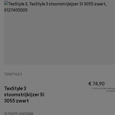
TEXSTYLE 3
€ 74,90
TexStyle 3
Inclusief btw-bedrag
€ 13,00 
stoomstrijkijzer SI
3055 zwart
12730011-SI3055BK