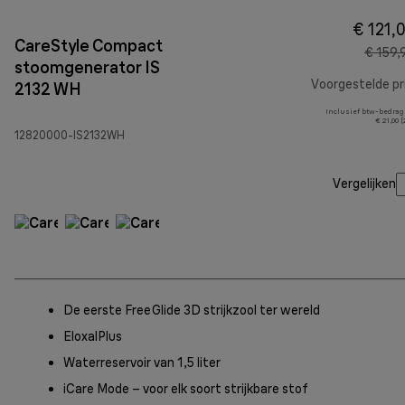
€ 121,
CareStyle Compact
€ 159,
stoomgenerator IS
Voorgestelde pri
2132 WH
Inclusief btw-bedrag
€ 21,00 
12820000-IS2132WH
Vergelijken
De eerste FreeGlide 3D strijkzool ter wereld
EloxalPlus
Waterreservoir van 1,5 liter
iCare Mode – voor elk soort strijkbare stof