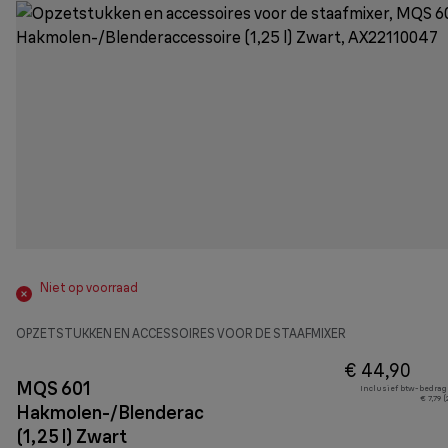
Niet op voorraad
OPZETSTUKKEN EN ACCESSOIRES VOOR DE STAAFMIXER
€ 44,90
MQS 601
Inclusief btw-bedrag
€ 7,79 
Hakmolen-/Blenderaccessoire
(1,25 l) Zwart