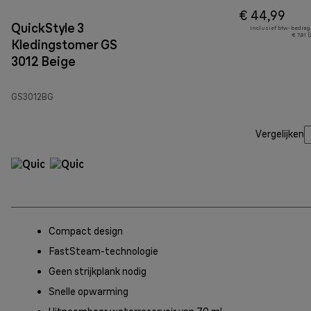
€ 44,99
QuickStyle 3
Inclusief btw-bedrag
€ 7,81 
Kledingstomer GS
3012 Beige
GS3012BG
Vergelijken
Compact design
FastSteam-technologie
Geen strijkplank nodig
Snelle opwarming