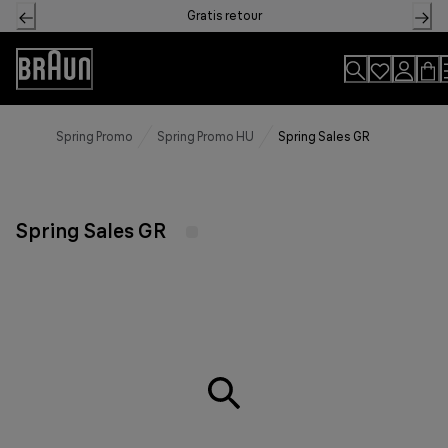
Skip
Gratis retour
to
Content
Toegankelijkheidsverklaring
Spring Promo
Spring Promo HU
Spring Sales GR
Spring Sales GR