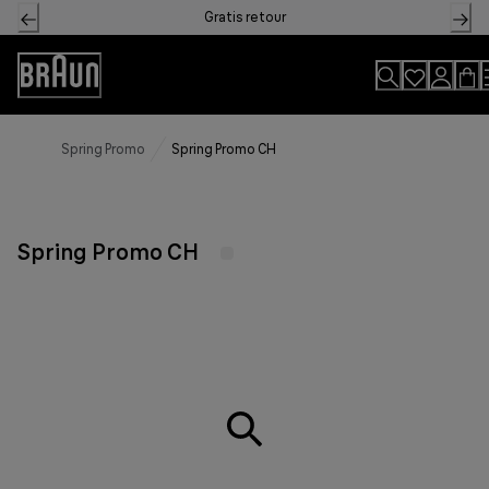
Skip
Gratis retour
to
Content
Toegankelijkheidsverklaring
Spring Promo
Spring Promo CH
Spring Promo CH