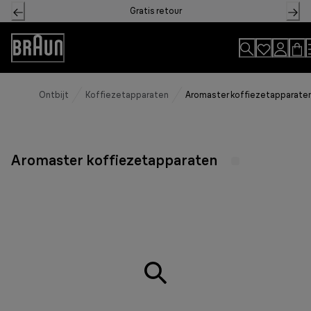
Skip
Gratis retour
to
Content
Toegankelijkheidsverklaring
Ontbijt
Koffiezetapparaten
Aromaster koffiezetapparate
Aromaster koffiezetapparaten