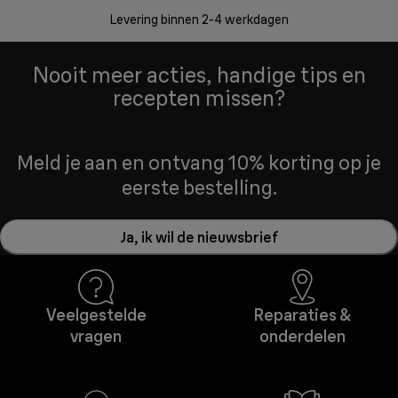
zonder
Levering binnen 2-4 werkdagen
Nooit meer acties, handige tips en
recepten missen?
Meld je aan en ontvang 10% korting op je
eerste bestelling.
Ja, ik wil de nieuwsbrief
Veelgestelde
Reparaties &
vragen
onderdelen