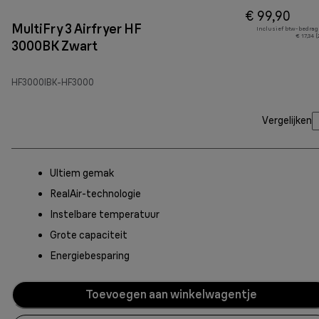
€ 99,90
MultiFry 3 Airfryer HF
Inclusief btw-bedrag
€ 17,34 
3000BK Zwart
HF3000IBK-HF3000
Vergelijken
Ultiem gemak
RealAir-technologie
Instelbare temperatuur
Grote capaciteit
Energiebesparing
Toevoegen aan winkelwagentje