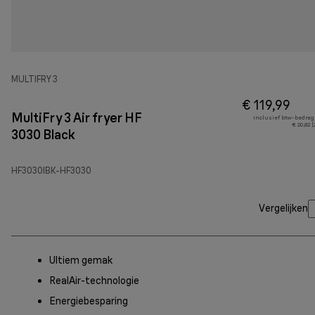
MULTIFRY 3
€ 119,99
MultiFry 3 Air fryer HF
Inclusief btw-bedrag
€ 20,82 
3030 Black
HF3030IBK-HF3030
Vergelijken
Ultiem gemak
RealAir-technologie
Energiebesparing