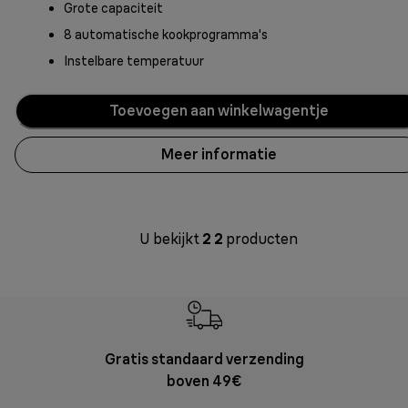
Grote capaciteit
8 automatische kookprogramma's
Instelbare temperatuur
Toevoegen aan winkelwagentje
Meer informatie
U bekijkt
2
2
producten
Gratis standaard verzending
Grat
boven 49€
Retourzend