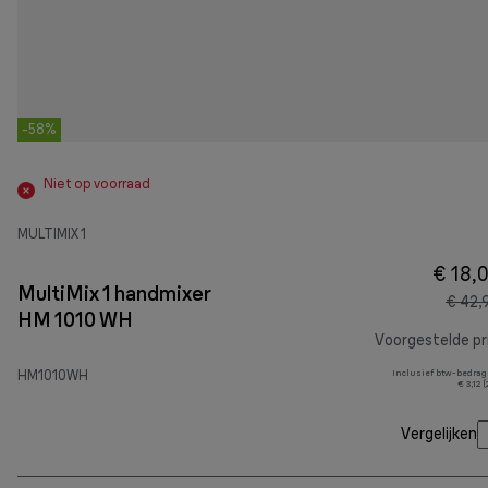
-58%
Niet op voorraad
MULTIMIX 1
€ 18,
MultiMix 1 handmixer
€ 42,
HM 1010 WH
Voorgestelde pri
HM1010WH
Inclusief btw-bedrag
€ 3,12 
Vergelijken