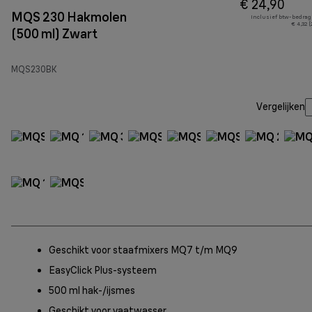
€ 24,90
MQS 230 Hakmolen
Inclusief btw-bedrag
€ 4,32 
(500 ml) Zwart
MQS230BK
Vergelijken
Geschikt voor staafmixers MQ7 t/m MQ9
EasyClick Plus-systeem
500 ml hak-/ijsmes
Geschikt voor vaatwasser