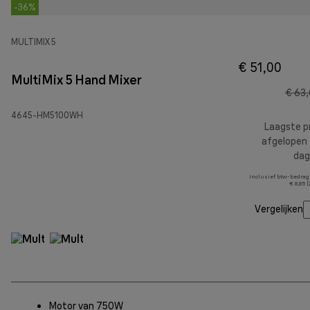
-36%
MULTIMIX 5
€ 51,00
MultiMix 5 Hand Mixer
€ 63
4645-HM5100WH
Laagste pr
afgelopen
dag
Inclusief btw-bedrag
€ 8,85 
Vergelijken
Motor van 750W