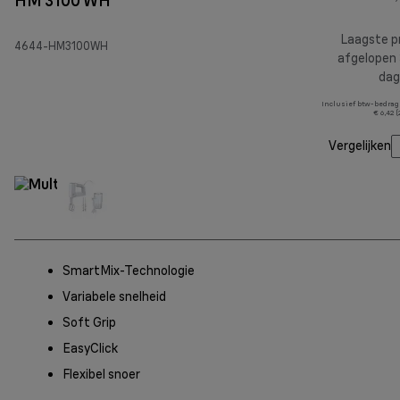
HM 3100 WH
Laagste pr
4644-HM3100WH
afgelopen
dag
Inclusief btw-bedrag
€ 6,42 
Vergelijken
SmartMix-Technologie
Variabele snelheid
Soft Grip
EasyClick
Flexibel snoer