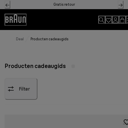
Skip
Gratis retour
to
Content
Toegankelijkheidsverklaring
Deal
Producten cadeaugids
Producten cadeaugids
Filter