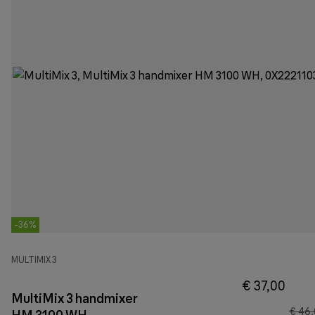
-36%
MULTIMIX 3
€ 37,00
MultiMix 3 handmixer
€ 46