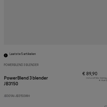
Laatste 5
artikelen
POWERBLEND 3 BLENDER
€ 89,90
PowerBlend 3 blender
Inclusief btw-bedrag
€ 15,60 
JB3150
JB301AI-JB3150WH