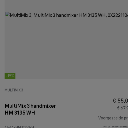
-19%
MULTIMIX 3
€ 55,
MultiMix 3 handmixer
€ 67,
HM 3135 WH
Voorgestelde pri
4644-HM3135WH
Inclusief btw-bedrag