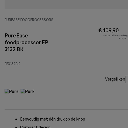
PUREASE FOODPROCESSORS
€ 109,90
PureEase
Inclusief btw-bedrag
€ 19,07 
foodprocessor FP
3132 BK
FP3132BK
Vergelijken
Eenvoudig met één druk op de knop
Compact design