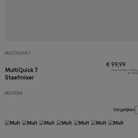
MULTIQUICK 7
€ 99,99
MultiQuick 7
Inclusief btw-bedrag
€ 17,35 
Staafmixer
MQ7025X
Vergelijken