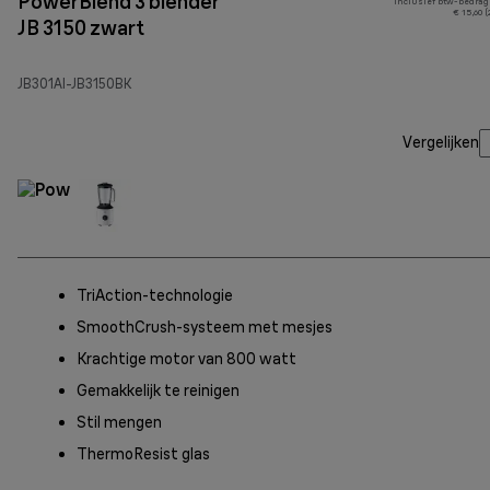
PowerBlend 3 blender
Inclusief btw-bedrag
€ 15,60 
JB 3150 zwart
JB301AI-JB3150BK
Vergelijken
TriAction-technologie
SmoothCrush-systeem met mesjes
Krachtige motor van 800 watt
Gemakkelijk te reinigen
Stil mengen
ThermoResist glas