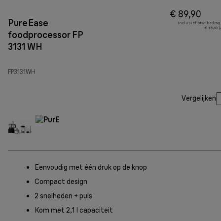
€ 89,90
PureEase
Inclusief btw-bedrag
€ 15,60 
foodprocessor FP
3131 WH
FP3131WH
Vergelijken
Eenvoudig met één druk op de knop
Compact design
2 snelheden + puls
Kom met 2,1 l capaciteit