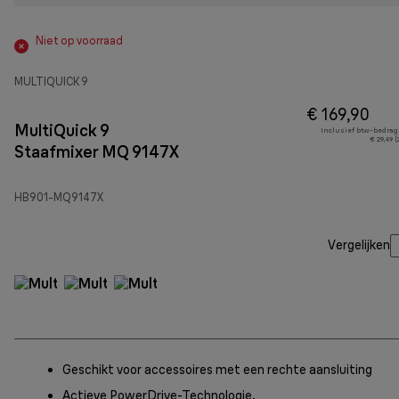
Niet op voorraad
MULTIQUICK 9
€ 169,90
MultiQuick 9
Inclusief btw-bedrag
€ 29,49 
Staafmixer MQ 9147X
HB901-MQ9147X
Vergelijken
Geschikt voor accessoires met een rechte aansluiting
Actieve PowerDrive-Technologie.