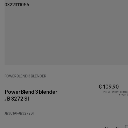
POWERBLEND 3 BLENDER
€ 109,90
PowerBlend 3 blender
Inclusief btw-bedrag
€ 19,07 
JB 3272 SI
JB301AI-JB3272SI