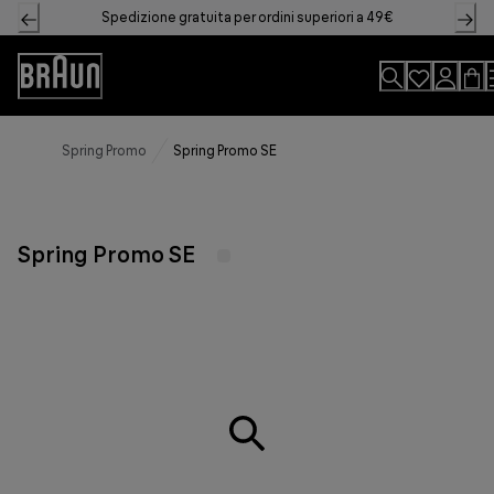
Skip
Spedizione gratuita per ordini superiori a 49€
to
Content
Accessibility
Statement
Spring Promo
Spring Promo SE
Spring Promo SE