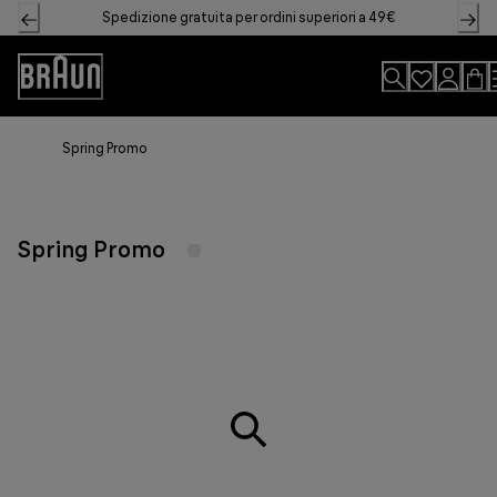
Skip
Spedizione gratuita per ordini superiori a 49€
to
Content
Accessibility
Statement
Spring Promo
Spring Promo