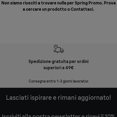
Non siamo riusciti a trovare nulla per Spring Promo. Prova
a cercare un prodotto o
Contattaci
.
Spedizione gratuita per ordini
Re
superiori a 49€
30 giorni
Consegna entro 1-3 giorni lavorativi
Lasciati ispirare e rimani aggiornato!
Iscriviti alla nostra newsletter e ricevi il 10%