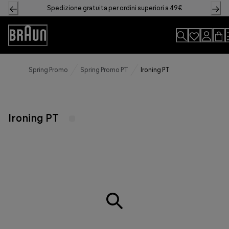
Skip
Spedizione gratuita per ordini superiori a 49€
to
Content
Accessibility
Statement
Spring Promo
Spring Promo PT
Ironing PT
Ironing PT