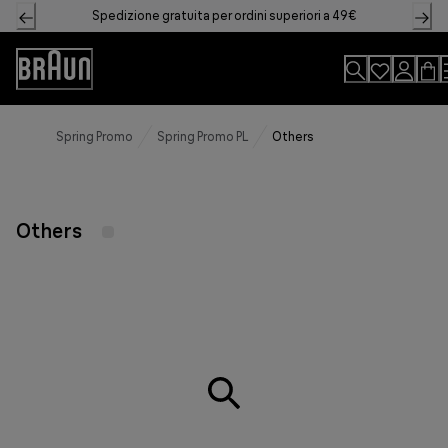
Skip
Spedizione gratuita per ordini superiori a 49€
to
Content
Accessibility
Statement
Spring Promo
Spring Promo PL
Others
Others