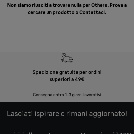
Non siamo riusciti a trovare nulla per Others. Prova a
cercare un prodotto o
Contattaci
.
Spedizione gratuita per ordini
Re
superiori a 49€
30 giorni
Consegna entro 1-3 giorni lavorativi
Lasciati ispirare e rimani aggiornato!