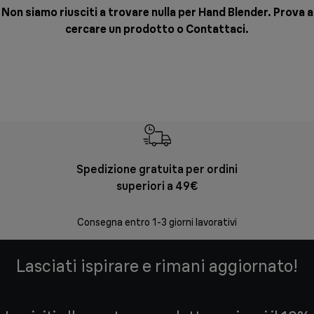
Non siamo riusciti a trovare nulla per Hand Blender. Prova a
cercare un prodotto o
Contattaci
.
Spedizione gratuita per ordini
Re
superiori a 49€
30 giorni
Consegna entro 1-3 giorni lavorativi
Lasciati ispirare e rimani aggiornato!