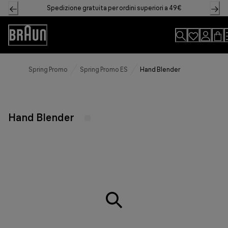
Skip
Spedizione gratuita per ordini superiori a 49€
to
Content
Accessibility
Statement
Spring Promo
Spring Promo ES
Hand Blender
Hand Blender