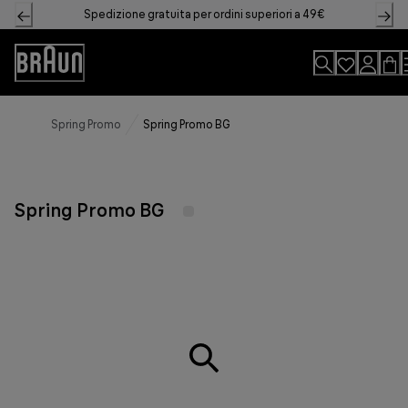
Skip
Spedizione gratuita per ordini superiori a 49€
to
Content
Accessibility
Statement
Spring Promo
Spring Promo BG
Spring Promo BG